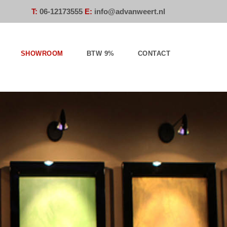
T:
0
6-12173555
E:
info@advanweert.nl
SHOWROOM
BTW 9%
CONTACT